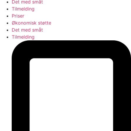
Det med småt
Tilmelding
Priser
Økonomisk støtte
Det med småt
Tilmelding