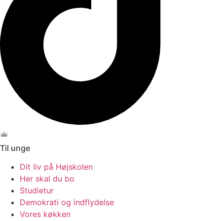
Til unge
Dit liv på Højskolen
Her skal du bo
Studietur
Demokrati og indflydelse
Vores køkken