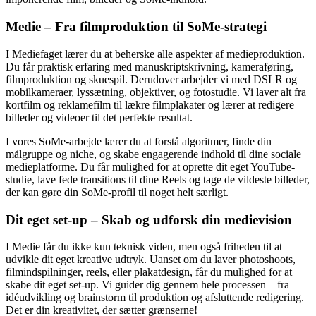
Medie – Fra filmproduktion til SoMe-strategi
I Mediefaget lærer du at beherske alle aspekter af medieproduktion.
Du får praktisk erfaring med manuskriptskrivning, kameraføring,
filmproduktion og skuespil. Derudover arbejder vi med DSLR og
mobilkameraer, lyssætning, objektiver, og fotostudie. Vi laver alt fra
kortfilm og reklamefilm til lækre filmplakater og lærer at redigere
billeder og videoer til det perfekte resultat.
I vores SoMe-arbejde lærer du at forstå algoritmer, finde din
målgruppe og niche, og skabe engagerende indhold til dine sociale
medieplatforme. Du får mulighed for at oprette dit eget YouTube-
studie, lave fede transitions til dine Reels og tage de vildeste billeder,
der kan gøre din SoMe-profil til noget helt særligt.
Dit eget set-up – Skab og udforsk din medievision
I Medie får du ikke kun teknisk viden, men også friheden til at
udvikle dit eget kreative udtryk. Uanset om du laver photoshoots,
filmindspilninger, reels, eller plakatdesign, får du mulighed for at
skabe dit eget set-up. Vi guider dig gennem hele processen – fra
idéudvikling og brainstorm til produktion og afsluttende redigering.
Det er din kreativitet, der sætter grænserne!