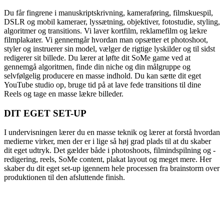
Du får fingrene i manuskriptskrivning, kameraføring, filmskuespil,
DSLR og mobil kameraer, lyssætning, objektiver, fotostudie, styling,
algoritmer og transitions. Vi laver kortfilm, reklamefilm og lækre
filmplakater. Vi gennemgår hvordan man opsætter et photoshoot,
styler og instruerer sin model, vælger de rigtige lyskilder og til sidst
redigerer sit billede. Du lærer at løfte dit SoMe game ved at
gennemgå algoritmen, finde din niche og din målgruppe og
selvfølgelig producere en masse indhold. Du kan sætte dit eget
YouTube studio op, bruge tid på at lave fede transitions til dine
Reels og tage en masse lækre billeder.
DIT EGET SET-UP
I undervisningen lærer du en masse teknik og lærer at forstå hvordan
medierne virker, men der er i lige så høj grad plads til at du skaber
dit eget udtryk. Det gælder både i photoshoots, filmindspilning og -
redigering, reels, SoMe content, plakat layout og meget mere. Her
skaber du dit eget set-up igennem hele processen fra brainstorm over
produktionen til den afsluttende finish.