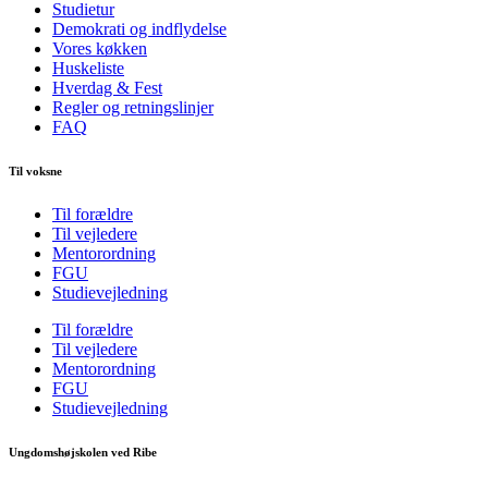
Studietur
Demokrati og indflydelse
Vores køkken
Huskeliste
Hverdag & Fest
Regler og retningslinjer
FAQ
Til voksne
Til forældre
Til vejledere
Mentorordning
FGU
Studievejledning
Til forældre
Til vejledere
Mentorordning
FGU
Studievejledning
Ungdomshøjskolen ved Ribe