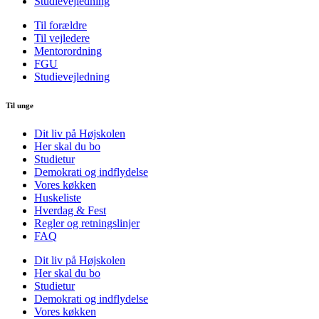
Studievejledning
Til forældre
Til vejledere
Mentorordning
FGU
Studievejledning
Til unge
Dit liv på Højskolen
Her skal du bo
Studietur
Demokrati og indflydelse
Vores køkken
Huskeliste
Hverdag & Fest
Regler og retningslinjer
FAQ
Dit liv på Højskolen
Her skal du bo
Studietur
Demokrati og indflydelse
Vores køkken