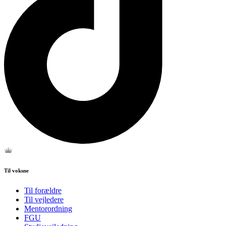
Til voksne
Til forældre
Til vejledere
Mentorordning
FGU