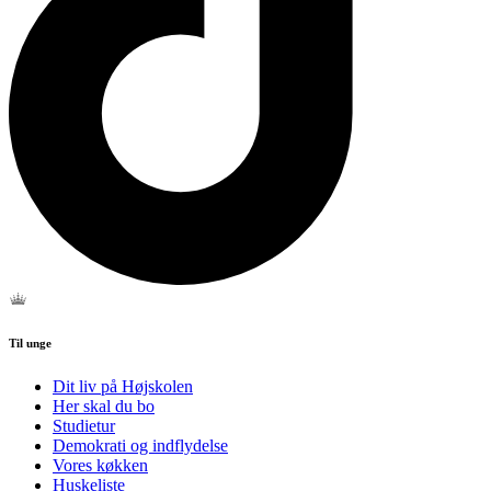
Til unge
Dit liv på Højskolen
Her skal du bo
Studietur
Demokrati og indflydelse
Vores køkken
Huskeliste