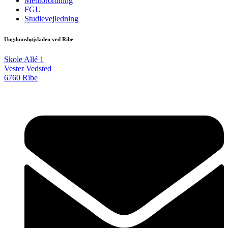
Mentorordning
FGU
Studievejledning
Ungdomshøjskolen ved Ribe
Skole Allé 1
Vester Vedsted
6760 Ribe