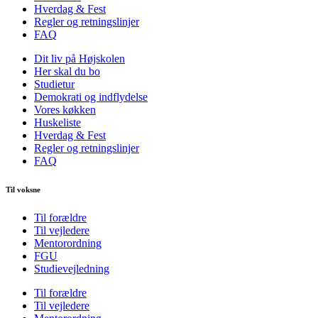
Hverdag & Fest
Regler og retningslinjer
FAQ
Dit liv på Højskolen
Her skal du bo
Studietur
Demokrati og indflydelse
Vores køkken
Huskeliste
Hverdag & Fest
Regler og retningslinjer
FAQ
Til voksne
Til forældre
Til vejledere
Mentorordning
FGU
Studievejledning
Til forældre
Til vejledere